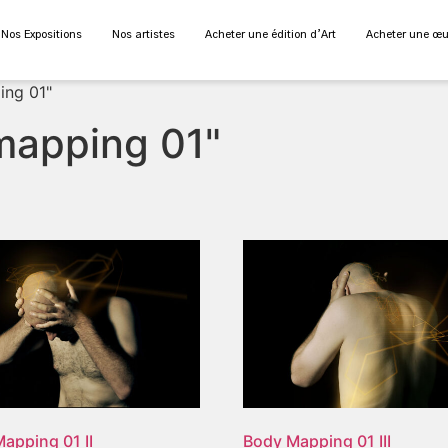
Nos Expositions
Nos artistes
Acheter une édition d’Art
Acheter une œu
ing 01"
mapping 01"
apping 01 II
Body Mapping 01 III