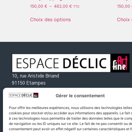
150,00
€
–
462,00
€
150,00
TTC
Choix des options
Choix 
10, rue Aristide Briand
91150 Etampes
Ouvert du mardi au samedi de 9h à 12h30
et de 14h à
Gérer le consentement
18h30
Mentions légales
Pour offrir les meilleures expériences, nous utilisons des technologies telle
RGPD
cookies pour stocker et/ou accéder aux informations des appareils. Le fait 
à ces technologies nous permettra de traiter des données telles que le co
FAQ
de navigation ou les ID uniques sur ce site. Le fait de ne pas consentir ou de
CGV
consentement peut avoir un effet négatif sur certaines caractéristiques et f