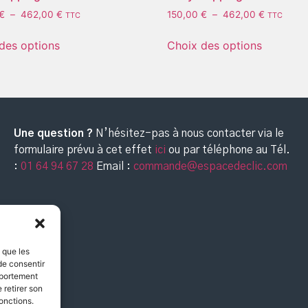
€
–
462,00
€
150,00
€
–
462,00
€
TTC
TTC
des options
Choix des options
Une question ?
N’hésitez-pas à nous contacter via le
formulaire prévu à cet effet
ici
ou par téléphone au
Tél.
:
01 64 94 67 28
Email :
commande@espacedeclic.com
s que les
de consentir
mportement
 retirer son
onctions.