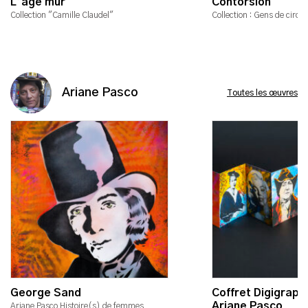
L’âge mur
Contorsion
Collection "Camille Claudel"
Collection : Gens de cirqu
Ariane Pasco
Toutes les œuvres
George Sand
Coffret Digigraph
Ariane Pasco
Ariane Pasco Histoire(s) de femmes