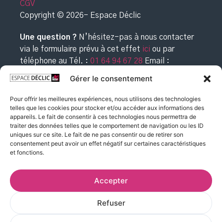
CGV
Copyright © 2026- Espace Déclic
Une question ?
N’hésitez-pas à nous contacter
via le formulaire prévu à cet effet
ici
ou par
téléphone au
Tél. :
01 64 94 67 28
Email :
commande@espacedeclic.com
Gérer le consentement
Pour offrir les meilleures expériences, nous utilisons des technologies
telles que les cookies pour stocker et/ou accéder aux informations des
appareils. Le fait de consentir à ces technologies nous permettra de
traiter des données telles que le comportement de navigation ou les ID
uniques sur ce site. Le fait de ne pas consentir ou de retirer son
consentement peut avoir un effet négatif sur certaines caractéristiques
et fonctions.
Accepter
Refuser