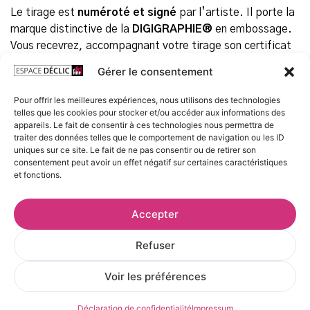
Le tirage est
numéroté et signé
par l’artiste. Il porte la
marque distinctive de la
DIGIGRAPHIE®
en embossage.
Vous recevrez, accompagnant votre tirage son certificat
attestant qu’il a bien été réalisé selon la charte de
Gérer le consentement
la
DIGIGRAPHIE®
.
Pour offrir les meilleures expériences, nous utilisons des technologies
telles que les cookies pour stocker et/ou accéder aux informations des
15 en stock
appareils. Le fait de consentir à ces technologies nous permettra de
traiter des données telles que le comportement de navigation ou les ID
Prix
uniques sur ce site. Le fait de ne pas consentir ou de retirer son
80,00
€
consentement peut avoir un effet négatif sur certaines caractéristiques
TTC
et fonctions.
Accepter
AJOUTER AU PANIER
Refuser
Voir les préférences
Qu'est-ce que la Digigraphie® ?
Frais et délais de livraison
Déclaration de confidentialité
Impressum