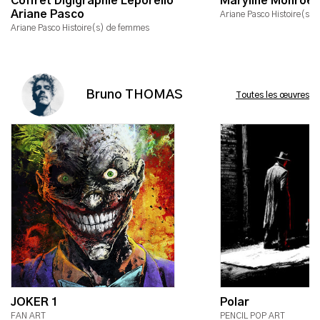
Coffret Digigraphie Léporello
Maryline Monroe
Ariane Pasco
Ariane Pasco Histoire(s)
Ariane Pasco Histoire(s) de femmes
Bruno THOMAS
Toutes les œuvres
JOKER 1
Polar
FAN ART
PENCIL POP ART