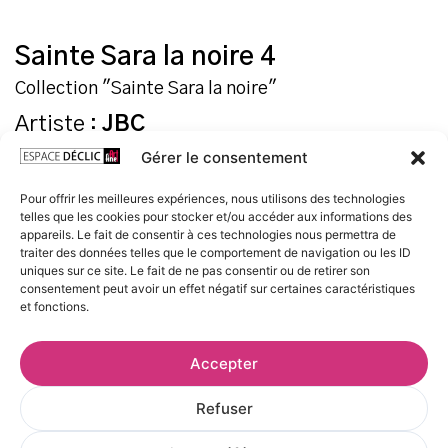
Sainte Sara la noire 4
Collection "Sainte Sara la noire"
Artiste :
JBC
Gérer le consentement
Tirage Fine Art
Pour offrir les meilleures expériences, nous utilisons des technologies
telles que les cookies pour stocker et/ou accéder aux informations des
Tirage jet d’encre UltraChrome sur papier Fine Art Canson
appareils. Le fait de consentir à ces technologies nous permettra de
traiter des données telles que le comportement de navigation ou les ID
Etching Rag 310g.
uniques sur ce site. Le fait de ne pas consentir ou de retirer son
consentement peut avoir un effet négatif sur certaines caractéristiques
Livré roulé, avec certificat d’authenticité
et fonctions.
Accepter
Refuser
Format
30 x 40 cm