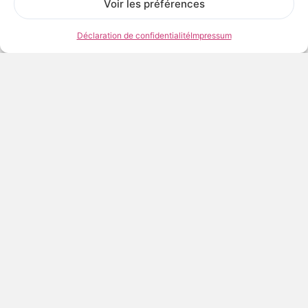
Voir les préférences
40 x 50 cm
50 x 70 cm
Déclaration de confidentialité
Impressum
60 x 80 cm
60,00
€
TTC
AJOUTER AU PANIER
Frais et délais de livraison
Conditions de conservation et d’exposition
Voir les œuvres de l’artiste