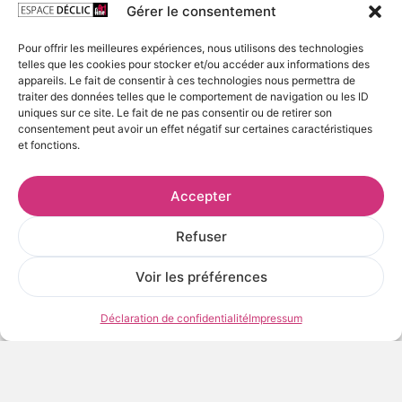
Gérer le consentement
Nanouk
Pour offrir les meilleures expériences, nous utilisons des technologies
Collection "Digital Paintings"
telles que les cookies pour stocker et/ou accéder aux informations des
appareils. Le fait de consentir à ces technologies nous permettra de
Artiste :
Camille Dégardin
traiter des données telles que le comportement de navigation ou les ID
uniques sur ce site. Le fait de ne pas consentir ou de retirer son
consentement peut avoir un effet négatif sur certaines caractéristiques
Tirage Fine Art
et fonctions.
Format 30 x 40 cm
Accepter
Tirage jet d’encre UltraChrome sur papier Fine Art Papier
Hahnemühle Torchon 285 g / m2.
Refuser
Livré roulé, avec certificat d’authenticité
Voir les préférences
10 en stock
Déclaration de confidentialité
Impressum
Prix
60,00
€
TTC