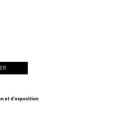
IER
n
n et d’exposition