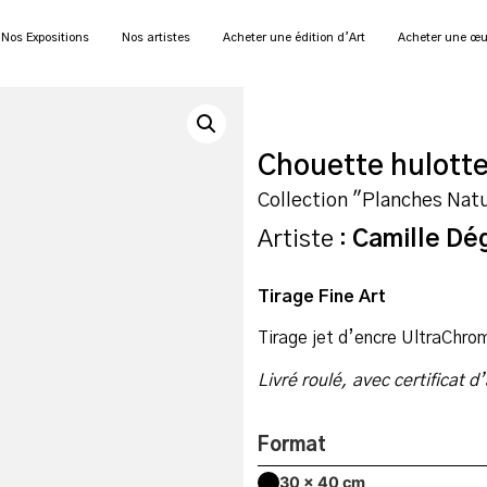
Nos Expositions
Nos artistes
Acheter une édition d’Art
Acheter une œu
Chouette hulott
Collection "Planches Natu
Artiste :
Camille Dé
Tirage Fine Art
Tirage jet d’encre UltraChro
Livré roulé, avec certificat d
Format
30 x 40 cm