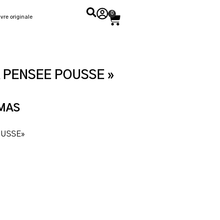
0
vre originale
A PENSEE POUSSE »
OMAS
OUSSE»