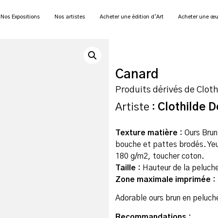
Nos Expositions
Nos artistes
Acheter une édition d’Art
Acheter une œu
Canard
Produits dérivés de Cloth
Artiste :
Clothilde D
Texture matière :
Ours Brun
bouche et pattes brodés. Yeu
180 g/m2, toucher coton.
Taille :
Hauteur de la peluch
Zone maximale imprimée :
Adorable ours brun en peluch
Recommandations :