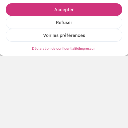
20 x 20 cm
Accepter
30 x 30 cm
Refuser
40 x 40 cm
50 x 50 cm
Voir les préférences
40,00
€
TTC
Déclaration de confidentialité
Impressum
AJOUTER AU PANIER
Frais et délais de livraison
Conditions de conservation et d’exposition
Voir les œuvres de l’artiste