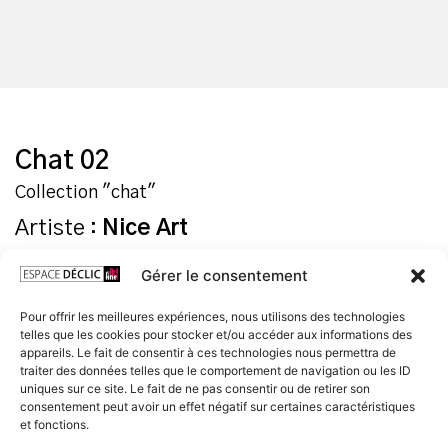
Chat 02
Collection "chat"
Artiste :
Nice Art
Gérer le consentement
Tirage Fine Art
Pour offrir les meilleures expériences, nous utilisons des technologies
Tirage jet d’encre UltraChrome sur papier Fine Art
telles que les cookies pour stocker et/ou accéder aux informations des
Hahnemühle
Dürer 210g.
appareils. Le fait de consentir à ces technologies nous permettra de
traiter des données telles que le comportement de navigation ou les ID
Livré roulé, avec certificat d’authenticité
uniques sur ce site. Le fait de ne pas consentir ou de retirer son
consentement peut avoir un effet négatif sur certaines caractéristiques
et fonctions.
Format