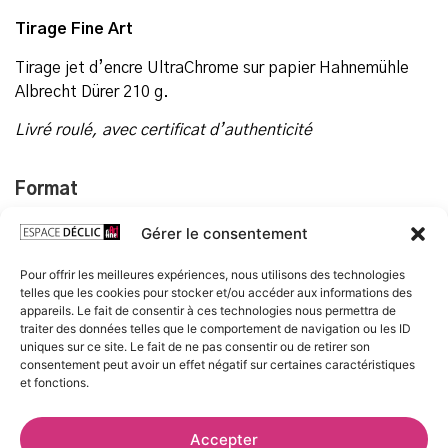
Tirage Fine Art
Tirage jet d’encre UltraChrome sur papier Hahnemühle
Albrecht Dürer 210 g.
Livré roulé, avec certificat d’authenticité
Format
20x30 cm
Gérer le consentement
30 x 40 cm
40 x 50 cm
Pour offrir les meilleures expériences, nous utilisons des technologies
telles que les cookies pour stocker et/ou accéder aux informations des
50 x 70 cm
appareils. Le fait de consentir à ces technologies nous permettra de
traiter des données telles que le comportement de navigation ou les ID
uniques sur ce site. Le fait de ne pas consentir ou de retirer son
consentement peut avoir un effet négatif sur certaines caractéristiques
AJOUTER AU PANIER
et fonctions.
Accepter