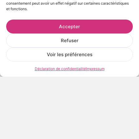
consentement peut avoir un effet négatif sur certaines caractéristiques
AJOUTER AU PANIER
et fonctions.
Accepter
Frais et délais de livraison
Conditions de conservation et d’exposition
Refuser
Voir les œuvres de l’artiste
Voir les préférences
Déclaration de confidentialité
Impressum