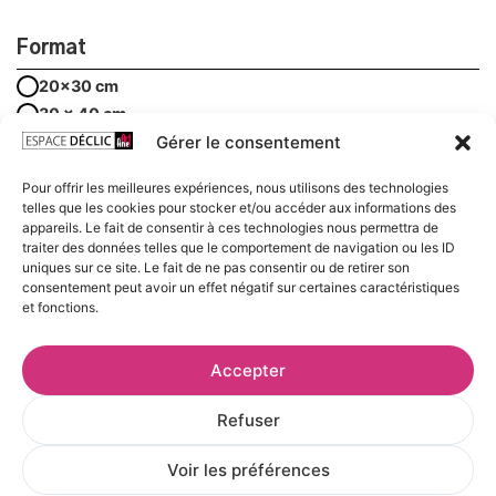
Format
20x30 cm
30 x 40 cm
40 x 50 cm
Gérer le consentement
50 x 70 cm
Pour offrir les meilleures expériences, nous utilisons des technologies
telles que les cookies pour stocker et/ou accéder aux informations des
appareils. Le fait de consentir à ces technologies nous permettra de
traiter des données telles que le comportement de navigation ou les ID
AJOUTER AU PANIER
uniques sur ce site. Le fait de ne pas consentir ou de retirer son
consentement peut avoir un effet négatif sur certaines caractéristiques
et fonctions.
Frais et délais de livraison
Accepter
Conditions de conservation et d’exposition
Refuser
Voir les œuvres de l’artiste
Voir les préférences