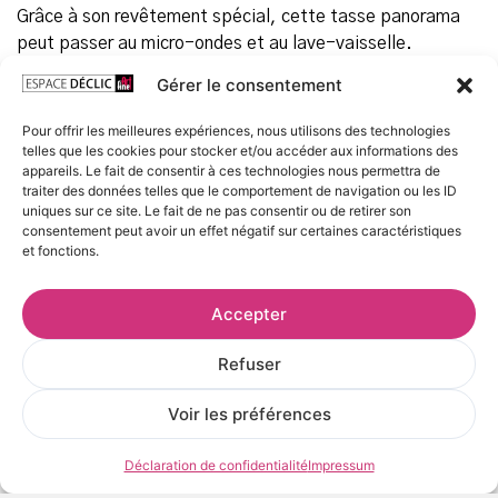
Grâce à son revêtement spécial, cette tasse panorama
peut passer au micro-ondes et au lave-vaisselle.
Agréée contact alimentaire.
Gérer le consentement
Recommandations :
Pour offrir les meilleures expériences, nous utilisons des technologies
Pour une plus grande longévité du marquage, lavage à la
telles que les cookies pour stocker et/ou accéder aux informations des
main conseillé.
appareils. Le fait de consentir à ces technologies nous permettra de
traiter des données telles que le comportement de navigation ou les ID
uniques sur ce site. Le fait de ne pas consentir ou de retirer son
Prix
consentement peut avoir un effet négatif sur certaines caractéristiques
et fonctions.
20,00
€
TTC
Accepter
Refuser
AJOUTER AU PANIER
Voir les préférences
Frais et délais de livraison
Déclaration de confidentialité
Impressum