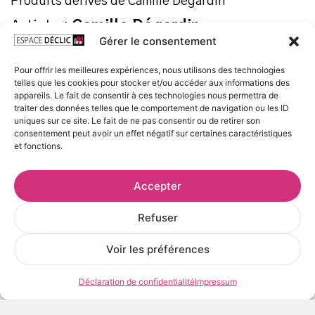
Produits dérivés de Camille Dégardin
Artiste :
Camille Dégardin
Gérer le consentement
Texture matière :
céramique blanche, traitée polyester
Pour offrir les meilleures expériences, nous utilisons des technologies
telles que les cookies pour stocker et/ou accéder aux informations des
Taille :
Hauteur : 9,5 cm / Diamètre : 8 cm
appareils. Le fait de consentir à ces technologies nous permettra de
traiter des données telles que le comportement de navigation ou les ID
Grâce à son revêtement spécial, cette tasse panorama
uniques sur ce site. Le fait de ne pas consentir ou de retirer son
consentement peut avoir un effet négatif sur certaines caractéristiques
peut passer au micro-ondes et au lave-vaisselle.
et fonctions.
Agréée contact alimentaire.
Recommandations :
Accepter
Pour une plus grande longévité du marquage, lavage à la
main conseillé.
Refuser
Voir les préférences
Prix
20,00
€
TTC
Déclaration de confidentialité
Impressum