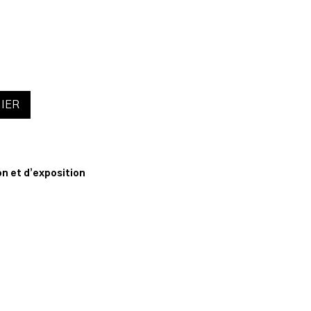
IER
n
n et d’exposition