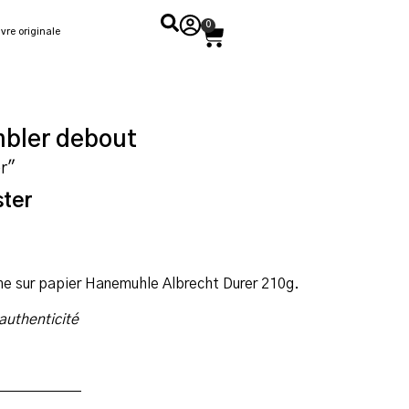
0
vre originale
mbler debout
er"
ster
me sur papier Hanemuhle Albrecht Durer 210g.
’authenticité