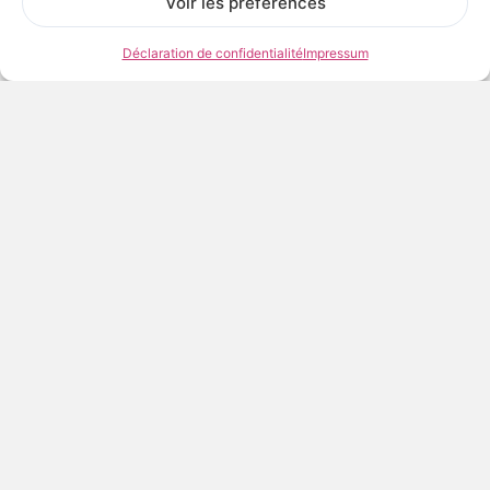
Voir les préférences
60,00
€
TTC
Déclaration de confidentialité
Impressum
AJOUTER AU PANIER
Frais et délais de livraison
Conditions de conservation et d’exposition
Voir les œuvres de l’artiste