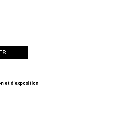
IER
n
n et d’exposition