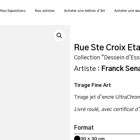
Nos Expositions
Nos artistes
Acheter une édition d’Art
Acheter une œu
Rue Ste Croix E
Collection "Dessein d'Es
Artiste :
Franck Sen
Tirage
Fine Art
Tirage jet d’encre UltraChro
Livré roulé, avec certificat d
Format
30 x 30 cm