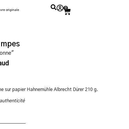
0
vre originale
tampes
sonne"
aud
me sur papier Hahnemühle Albrecht Dürer 210 g.
’authenticité