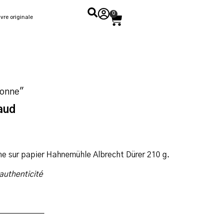
0
vre originale
sonne"
aud
me sur papier Hahnemühle Albrecht Dürer 210 g.
’authenticité