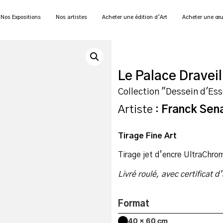
Nos Expositions
Nos artistes
Acheter une édition d’Art
Acheter une œu
Le Palace Draveil
Collection "Dessein d'Es
Artiste :
Franck Sen
Tirage Fine Art
Tirage jet d’encre UltraChro
Livré roulé, avec certificat d
Format
40 x 60 cm