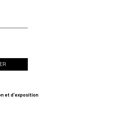
IER
n
n et d’exposition