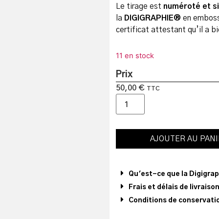
Le tirage est
numéroté et s
la
DIGIGRAPHIE®
en emboss
certificat attestant qu’il a b
11 en stock
Prix
50,00
€
TTC
AJOUTER AU PAN
Qu'est-ce que la Digigra
Frais et délais de livraiso
Conditions de conservatio