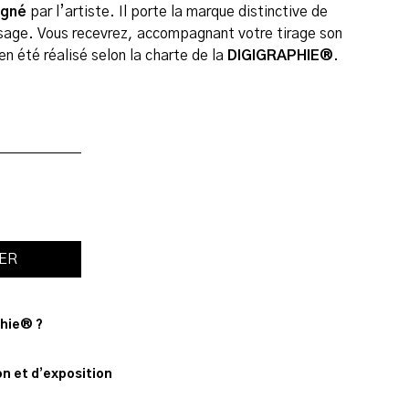
igné
par l’artiste. Il porte la marque distinctive de
age. Vous recevrez, accompagnant votre tirage son
ien été réalisé selon la charte de la
DIGIGRAPHIE®
.
IER
phie® ?
n
n et d’exposition