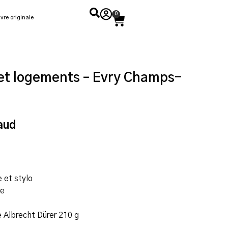
0
vre originale
 et logements – Evry Champs-
aud
e et stylo
re
 Albrecht Dürer 210 g