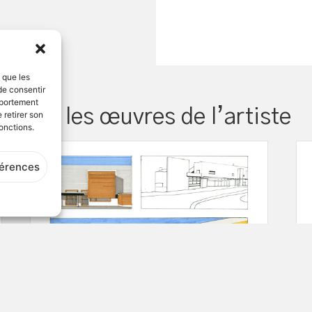
s que les
de consentir
mportement
Voir les œuvres de l’artiste
 retirer son
onctions.
férences