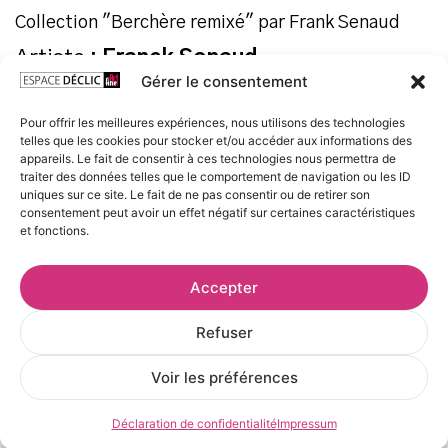
Collection "Berchère remixé" par Frank Senaud
Artiste :
Franck Senaud
Gérer le consentement
Tirage Fine Art
Pour offrir les meilleures expériences, nous utilisons des technologies
telles que les cookies pour stocker et/ou accéder aux informations des
Tirage jet d’encre UltraChrome sur papier Hahnemühle
appareils. Le fait de consentir à ces technologies nous permettra de
Albrecht Dürer 210 g.
traiter des données telles que le comportement de navigation ou les ID
uniques sur ce site. Le fait de ne pas consentir ou de retirer son
Livré roulé, avec certificat d’authenticité
consentement peut avoir un effet négatif sur certaines caractéristiques
et fonctions.
Format
Accepter
30 x 40 cm
40 x 50 cm
Refuser
50 x 70 cm
Voir les préférences
60 x 80 cm
60,00
€
Déclaration de confidentialité
Impressum
TTC