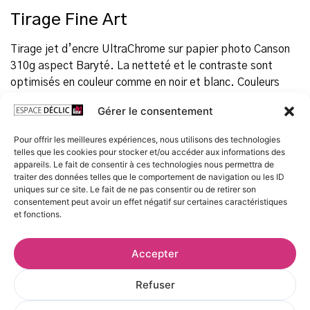
Tirage Fine Art
Tirage jet d’encre UltraChrome sur papier photo Canson
310g aspect Baryté. La netteté et le contraste sont
optimisés en couleur comme en noir et blanc. Couleurs
fidèles, stables et durables.
Gérer le consentement
Ce papier haute qualité rappelle les légendaires tirages
Pour offrir les meilleures expériences, nous utilisons des technologies
Barytés en argentique. Il est utilisé pour les expositions
telles que les cookies pour stocker et/ou accéder aux informations des
artistiques dans les galeries et les musées.
appareils. Le fait de consentir à ces technologies nous permettra de
traiter des données telles que le comportement de navigation ou les ID
Photo simple, livrée roulée
uniques sur ce site. Le fait de ne pas consentir ou de retirer son
consentement peut avoir un effet négatif sur certaines caractéristiques
et fonctions.
Format
40 x 50 cm
Accepter
60 x 80 cm
Refuser
Finition