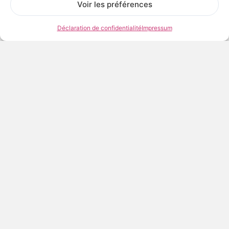
Voir les préférences
Tirage Baryté
Baryté sur Dibond
Déclaration de confidentialité
Impressum
Baryté encadré
150,00
€
TTC
AJOUTER AU PANIER
Frais et délais de livraison
Conditions de conservation et d’exposition
Voir les œuvres de l’artiste