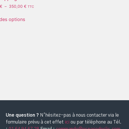
€
–
350,00
€
TTC
des options
Une question ?
N’hésitez-pas à nous contacter via le
formulaire prévu à cet effet
ici
ou par téléphone au
Tél.