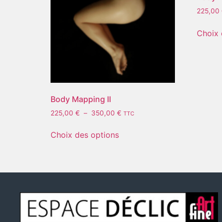
225,00
Choix 
Body Mapping II
225,00
€
–
350,00
€
TTC
Choix des options