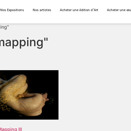
Nos Expositions
Nos artistes
Acheter une édition d’Art
Acheter une œu
ing"
 mapping"
apping III