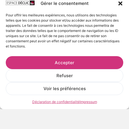
Gérer le consentement
Tirage Fine Art
Tirage jet d’encre UltraChrome sur papier Fine Art
Pour offrir les meilleures expériences, nous utilisons des technologies
telles que les cookies pour stocker et/ou accéder aux informations des
Hahnemühle Dürer 210g.
appareils. Le fait de consentir à ces technologies nous permettra de
traiter des données telles que le comportement de navigation ou les ID
Livré roulé, avec certificat d’authenticité
uniques sur ce site. Le fait de ne pas consentir ou de retirer son
consentement peut avoir un effet négatif sur certaines caractéristiques
et fonctions.
Format
30 x 40 cm
Accepter
40 x 50 cm
50 x 70 cm
Refuser
60 x 80 cm
Voir les préférences
60,00
€
TTC
Déclaration de confidentialité
Impressum
AJOUTER AU PANIER