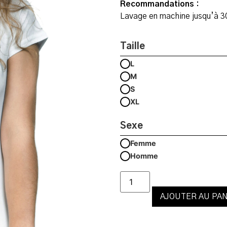
Recommandations :
Lavage en machine jusqu’à 3
Taille
L
M
S
XL
Sexe
Femme
Homme
AJOUTER AU PAN