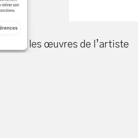
 retirer son
onctions.
férences
Voir les œuvres de l’artiste
Une question ?
N’hésitez-pas à nous contacter via le
formulaire prévu à cet effet
ici
ou par téléphone au
Tél.
:
01 64 94 67 28
Email :
commande@espacedeclic.com