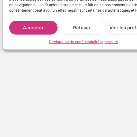
de navigation ou les ID uniques sur ce site. Le fait de ne pas consentir ou de
consentement peut avoir un effet négatif sur certaines caractéristiques et f
Accepter
Refuser
Voir les pré
Déclaration de confidentialité
Impressum
Aucun produit trouvé.
10, rue Aristide Briand
91150 Etampes
Ouvert du mardi au samedi de 9h à 12h30
et de 14h à
18h30
Mentions légales