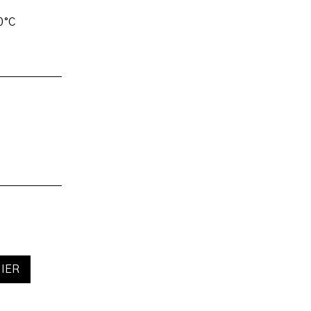
0°C
IER