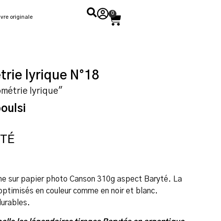
0
vre originale
trie lyrique N°18
ométrie lyrique"
oulsi
YTÉ
ome sur papier photo Canson 310g aspect Baryté. La
 optimisés en couleur comme en noir et blanc.
durables.