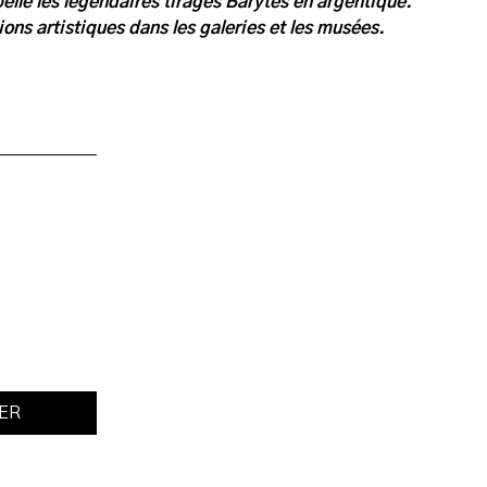
elle les légendaires tirages Barytés en argentique.
itions artistiques dans les galeries et les musées.
IER