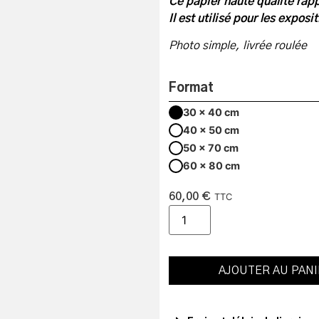
Ce papier haute qualité rapp
Il est utilisé pour les expos
Photo simple, livrée roulée
Format
30 x 40 cm
40 x 50 cm
50 x 70 cm
60 x 80 cm
60,00
€
TTC
AJOUTER AU PAN