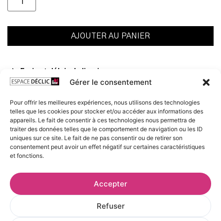
AJOUTER AU PANIER
Frais et délais de livraison
Gérer le consentement
Conditions de conservation et d’exposition
Pour offrir les meilleures expériences, nous utilisons des technologies
telles que les cookies pour stocker et/ou accéder aux informations des
Voir les œuvres de l’artiste
appareils. Le fait de consentir à ces technologies nous permettra de
traiter des données telles que le comportement de navigation ou les ID
uniques sur ce site. Le fait de ne pas consentir ou de retirer son
consentement peut avoir un effet négatif sur certaines caractéristiques
et fonctions.
Accepter
Refuser