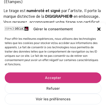
(Etampes)
Le tirage est
numéroté et signé
par l’artiste. Il porte la
marque distinctive de la
DIGIGRAPHIE®
en embossage.
Vous recevrez, accompagnant votre tirage son certificat
attestant qu’il a bien été réalisé selon la charte de la
Gérer le consentement
DIGIGRAPHIE®
.
Pour offrir les meilleures expériences, nous utilisons des technologies
telles que les cookies pour stocker et/ou accéder aux informations des
10 en stock
appareils. Le fait de consentir à ces technologies nous permettra de
traiter des données telles que le comportement de navigation ou les ID
Prix
uniques sur ce site. Le fait de ne pas consentir ou de retirer son
consentement peut avoir un effet négatif sur certaines caractéristiques
150,00
€
TTC
et fonctions.
Accepter
AJOUTER AU PANIER
Refuser
Voir les préférences
Qu'est-ce que la Digigraphie® ?