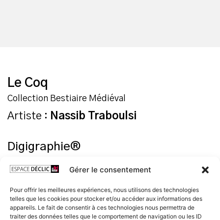
Le Coq
Collection Bestiaire Médiéval
Artiste :
Nassib Traboulsi
Digigraphie®
Technique de l’original : dessin à la plume et au lavis de
Gérer le consentement
brou de noix
Pour offrir les meilleures expériences, nous utilisons des technologies
Format : 40 x 30 cm
telles que les cookies pour stocker et/ou accéder aux informations des
Papier : Hahnemühle Albrecht Dürer 210 g
appareils. Le fait de consentir à ces technologies nous permettra de
Nombre d’exemplaires limité à : 15
traiter des données telles que le comportement de navigation ou les ID