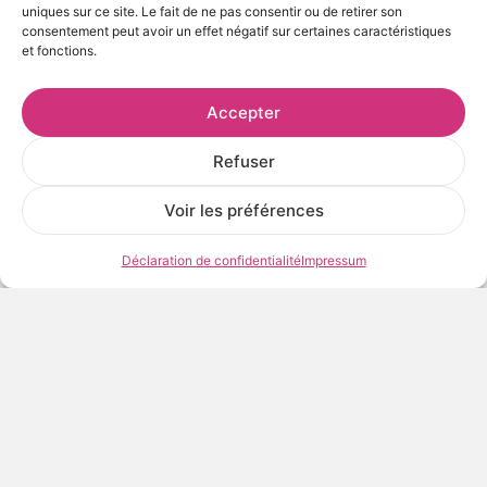
uniques sur ce site. Le fait de ne pas consentir ou de retirer son
Laboratoire agréé : Studio Declic communication
consentement peut avoir un effet négatif sur certaines caractéristiques
(Etampes)
et fonctions.
Le tirage est
numéroté et signé
par l’artiste. Il porte la
marque distinctive de la
DIGIGRAPHIE®
en embossage.
Accepter
Vous recevrez, accompagnant votre tirage son certificat
Refuser
attestant qu’il a bien été réalisé selon la charte de
la
DIGIGRAPHIE®
.
Voir les préférences
14 en stock
Déclaration de confidentialité
Impressum
Prix
80,00
€
TTC
AJOUTER AU PANIER