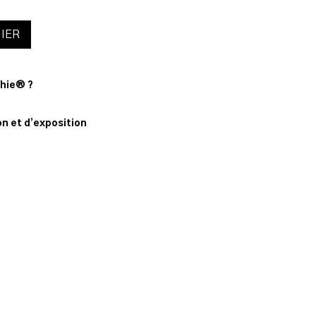
IER
phie® ?
n
n et d’exposition