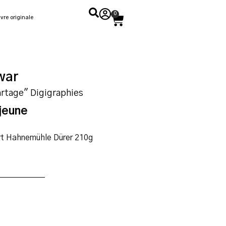
0
vre originale
war
artage" Digigraphies
jeune
Art Hahnemühle Dürer 210g