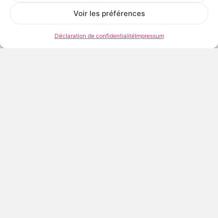
Voir les œuvres de l’artiste
Voir les préférences
Déclaration de confidentialité
Impressum