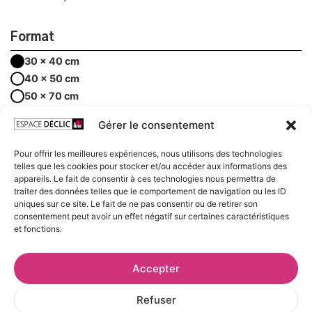
Format
30 x 40 cm
40 x 50 cm
50 x 70 cm
60 x 80 cm
Gérer le consentement
60,00
€
TTC
Pour offrir les meilleures expériences, nous utilisons des technologies
telles que les cookies pour stocker et/ou accéder aux informations des
appareils. Le fait de consentir à ces technologies nous permettra de
traiter des données telles que le comportement de navigation ou les ID
uniques sur ce site. Le fait de ne pas consentir ou de retirer son
AJOUTER AU PANIER
consentement peut avoir un effet négatif sur certaines caractéristiques
et fonctions.
Frais et délais de livraison
Accepter
Conditions de conservation et d’exposition
Refuser