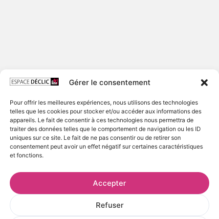
Gérer le consentement
Pour offrir les meilleures expériences, nous utilisons des technologies
Échappatoire n 58
telles que les cookies pour stocker et/ou accéder aux informations des
appareils. Le fait de consentir à ces technologies nous permettra de
Produits dérivés de Pierre Régnier
traiter des données telles que le comportement de navigation ou les ID
uniques sur ce site. Le fait de ne pas consentir ou de retirer son
Artiste :
Pierre Régnier
consentement peut avoir un effet négatif sur certaines caractéristiques
et fonctions.
Texture matière :
céramique blanche, traitée polyester
Anse, rebord et intérieur de couleur Vert
Accepter
Taille :
Hauteur : 9,5 cm / Diamètre : 8 cm
Refuser
Grâce à son revêtement spécial, cette tasse panorama