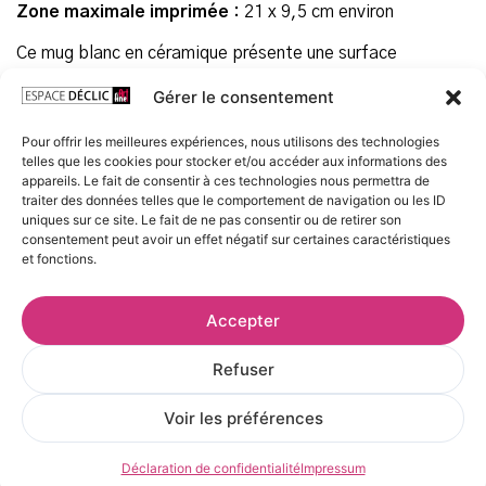
Zone maximale imprimée :
21 x 9,5 cm environ
Ce mug blanc en céramique présente une surface
d’impression panoramique de 21 x 9,5 cm.
Gérer le consentement
Grâce à son revêtement spécial, cette tasse panorama
peut passer au micro-ondes et au lave-vaisselle.
Pour offrir les meilleures expériences, nous utilisons des technologies
Agréée contact alimentaire.
telles que les cookies pour stocker et/ou accéder aux informations des
appareils. Le fait de consentir à ces technologies nous permettra de
Recommandations :
traiter des données telles que le comportement de navigation ou les ID
uniques sur ce site. Le fait de ne pas consentir ou de retirer son
Pour une plus grande longévité du marquage, lavage à la
consentement peut avoir un effet négatif sur certaines caractéristiques
main conseillé.
et fonctions.
Prix
Accepter
20,00
€
TTC
Refuser
Voir les préférences
AJOUTER AU PANIER
Déclaration de confidentialité
Impressum