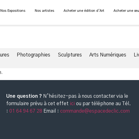
Nos Expositions
Nos artistes
Acheter une édition d’Art
Acheter une œu
tures
Photographies
Sculptures
Arts Numériques
Li
e.
Une question ?
N’hésitez-pas à nous contacter via le
formulaire prévu à cet effet
ici
ou par téléphone au
Tél.
:
01 64 94 67 28
Email :
commande@espacedeclic.com