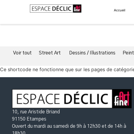
Accueil
Voir tout
Street Art
Dessins / Illustrations
Pein
Ce shortcode ne fonctionne que sur les pages de catégori
10, rue Aristide Briand
91150 Etampes
Ouvert du mardi au samedi de 9h à 12h30
et de 14h à
18h30