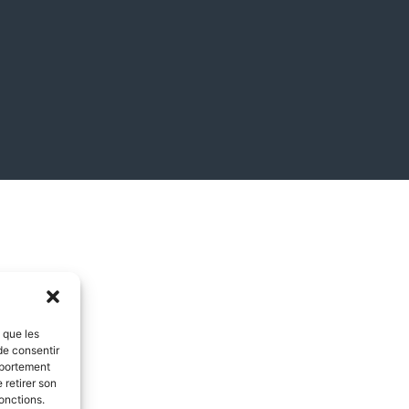
s que les
de consentir
mportement
 retirer son
onctions.