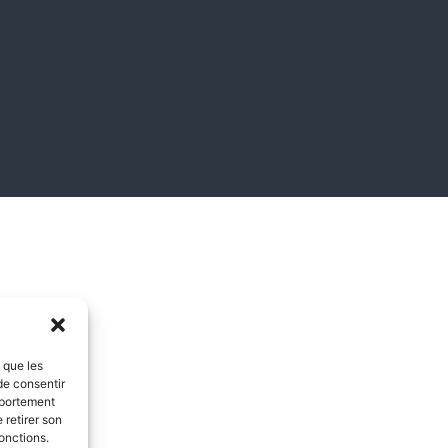
s que les
de consentir
mportement
 retirer son
onctions.