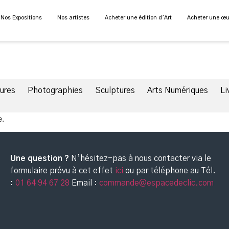
Nos Expositions
Nos artistes
Acheter une édition d’Art
Acheter une œu
tures
Photographies
Sculptures
Arts Numériques
Li
e.
Une question ?
N’hésitez-pas à nous contacter via le
formulaire prévu à cet effet
ici
ou par téléphone au
Tél.
:
01 64 94 67 28
Email :
commande@espacedeclic.com