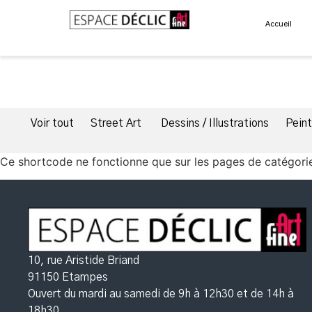
Accueil
Voir tout
Street Art
Dessins / Illustrations
Pein
Ce shortcode ne fonctionne que sur les pages de catégori
10, rue Aristide Briand
91150 Etampes
Ouvert du mardi au samedi de 9h à 12h30
et de 14h à
18h30