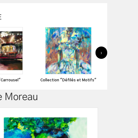
E
›
Produits dérivés 
"Carrousel"
Collection "Défilés et Motifs"
ie Moreau