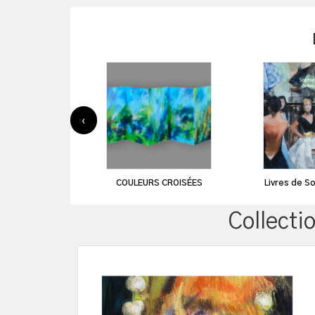
‹
COULEURS CROISÉES
Livres de S
Collecti