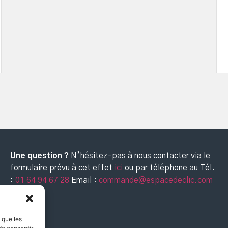
Une question ?
N’hésitez-pas à nous contacter via le
formulaire prévu à cet effet
ici
ou par téléphone au
Tél.
:
01 64 94 67 28
Email :
commande@espacedeclic.com
s que les