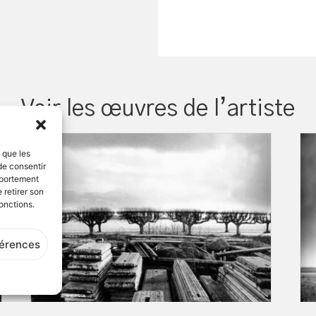
Voir les œuvres de l’artiste
s que les
de consentir
mportement
 retirer son
onctions.
férences