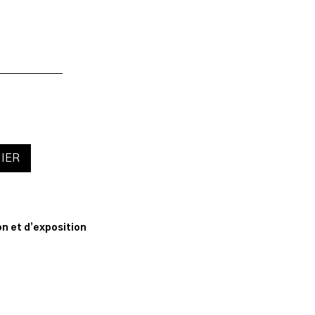
IER
n
n et d’exposition