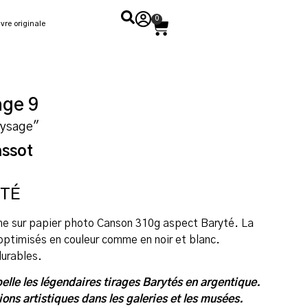
0
vre originale
age 9
aysage"
assot
YTÉ
ome sur papier photo Canson 310g aspect Baryté. La
 optimisés en couleur comme en noir et blanc.
durables.
elle les légendaires tirages Barytés en argentique.
itions artistiques dans les galeries et les musées.