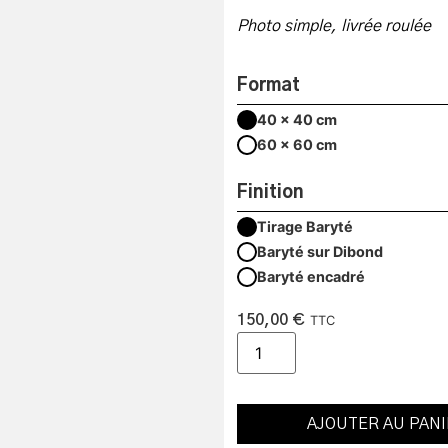
Photo simple, livrée roulée
Format
40 x 40 cm
60 x 60 cm
Finition
Tirage Baryté
Baryté sur Dibond
Baryté encadré
150,00
€
TTC
AJOUTER AU PAN