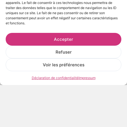
appareils. Le fait de consentir à ces technologies nous permettra de
traiter des données telles que le comportement de navigation ou les ID
uniques sur ce site. Le fait de ne pas consentir ou de retirer son
AJOUTER AU PANIER
consentement peut avoir un effet négatif sur certaines caractéristiques
et fonctions.
Frais et délais de livraison
Accepter
Refuser
Voir les œuvres de l’artiste
Voir les préférences
Déclaration de confidentialité
Impressum