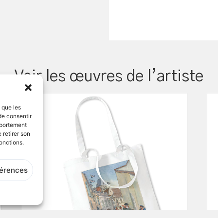
Voir les œuvres de l’artiste
s que les
de consentir
mportement
 retirer son
onctions.
férences