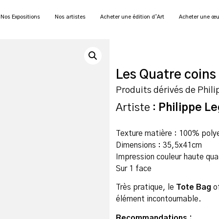
Nos Expositions
Nos artistes
Acheter une édition d’Art
Acheter une œu
Les Quatre coins
Produits dérivés de Phil
Artiste :
Philippe L
Texture matière : 100% poly
Dimensions : 35,5x41cm
Impression couleur haute qua
Sur 1 face
Très pratique, le
Tote Bag
of
élément incontournable.
Recommandations :