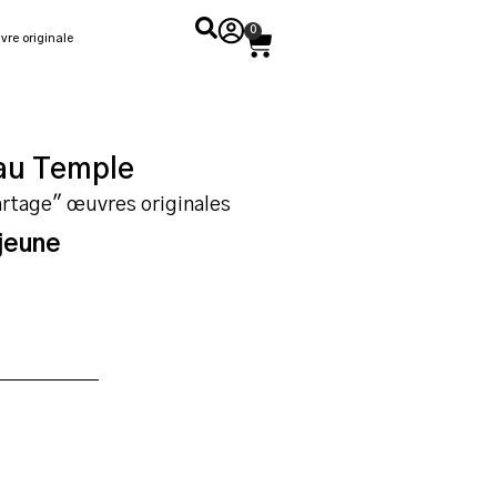
0
vre originale
 au Temple
artage" œuvres originales
jeune