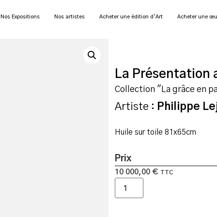
Nos Expositions
Nos artistes
Acheter une édition d’Art
Acheter une œu
La Présentation
Collection "La grâce en p
Artiste :
Philippe Le
Huile sur toile 81x65cm
Prix
10 000,00
€
TTC