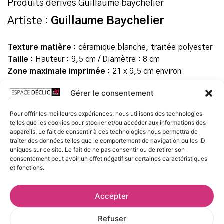
Produits dérivés Guillaume baychelier
Artiste :
Guillaume Baychelier
Texture matière :
céramique blanche, traitée polyester
Taille :
Hauteur : 9,5 cm / Diamètre : 8 cm
Zone maximale imprimée :
21 x 9,5 cm environ
Ce mug blanc en céramique présente une surface
Gérer le consentement
d’impression panoramique de 21 x 9,5 cm.
Pour offrir les meilleures expériences, nous utilisons des technologies
Grâce à son revêtement spécial, cette tasse panorama
telles que les cookies pour stocker et/ou accéder aux informations des
peut passer au micro-ondes et au lave-vaisselle.
appareils. Le fait de consentir à ces technologies nous permettra de
Agréée contact alimentaire.
traiter des données telles que le comportement de navigation ou les ID
uniques sur ce site. Le fait de ne pas consentir ou de retirer son
Recommandations :
consentement peut avoir un effet négatif sur certaines caractéristiques
et fonctions.
Pour une plus grande longévité du marquage, lavage à la
main conseillé.
Accepter
Prix
Refuser
20,00
€
TTC