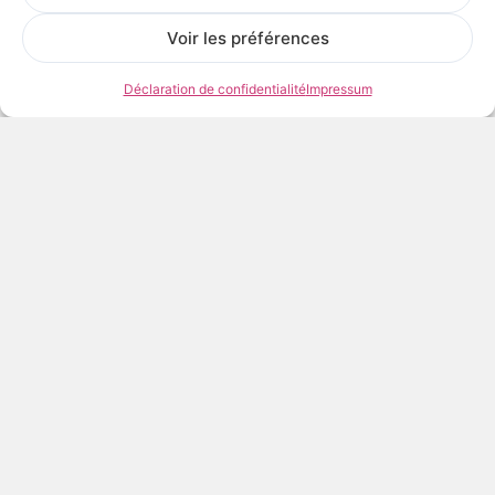
Voir les préférences
Déclaration de confidentialité
Impressum
AJOUTER AU PANIER
Frais et délais de livraison
Voir les œuvres de l’artiste