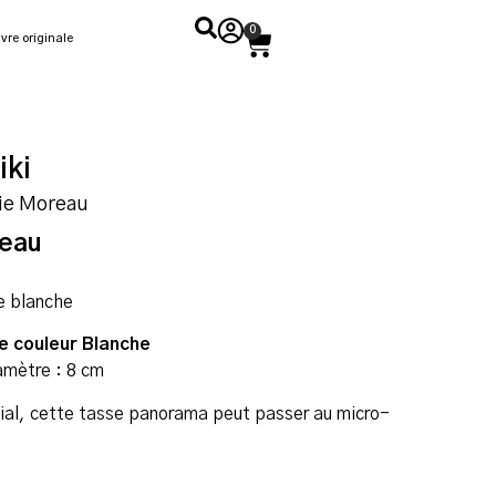
0
vre originale
iki
hie Moreau
reau
e blanche
de couleur Blanche
amètre : 8 cm
ial, cette tasse panorama peut passer au micro-