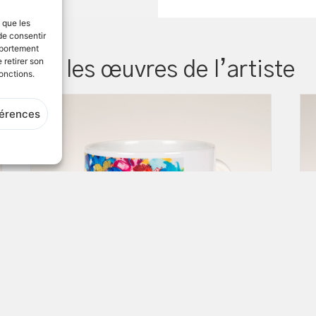
s que les
de consentir
mportement
 retirer son
Voir les œuvres de l’artiste
onctions.
férences