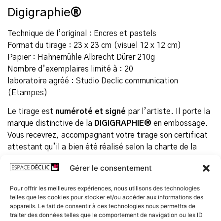
Digigraphie
®
Technique de l’original : Encres et pastels
Format du tirage : 23 x 23 cm (visuel 12 x 12 cm)
Papier : Hahnemühle Albrecht Dürer 210g
Nombre d’exemplaires limité à : 20
laboratoire agréé : Studio Declic communication
(Etampes)
Le tirage est
numéroté et signé
par l’artiste. Il porte la
marque distinctive de la
DIGIGRAPHIE®
en embossage.
Vous recevrez, accompagnant votre tirage son certificat
attestant qu’il a bien été réalisé selon la charte de la
DIGIGRAPHIE®
.
Gérer le consentement
19 en stock
Pour offrir les meilleures expériences, nous utilisons des technologies
telles que les cookies pour stocker et/ou accéder aux informations des
Prix
appareils. Le fait de consentir à ces technologies nous permettra de
traiter des données telles que le comportement de navigation ou les ID
75,00
€
TTC