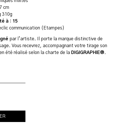
hniques mixtes
,7 cm
g 310g
é à : 15
Declic communication (Etampes)
igné
par l’artiste. Il porte la marque distinctive de
age. Vous recevrez, accompagnant votre tirage son
ien été réalisé selon la charte de la
DIGIGRAPHIE®
.
IER