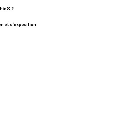
phie® ?
n
n et d’exposition