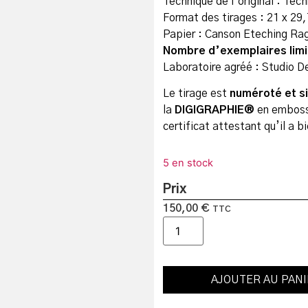
Technique de l’original : Tec
Format des tirages : 21 x 29
Papier : Canson Eteching Ra
Nombre d’exemplaires limit
Laboratoire agréé : Studio 
Le tirage est
numéroté et s
la
DIGIGRAPHIE®
en emboss
certificat attestant qu’il a b
5 en stock
Prix
150,00
€
TTC
AJOUTER AU PAN