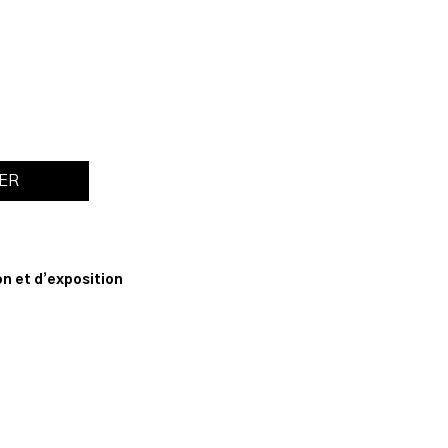
IER
n
n et d’exposition