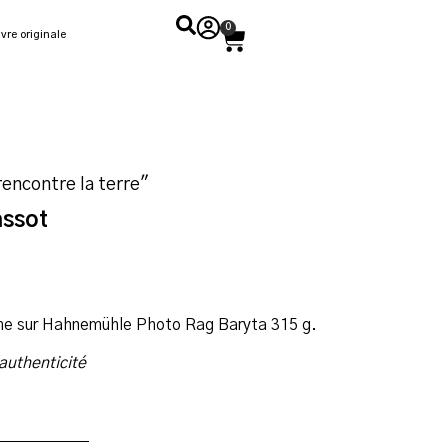
0
vre originale
rencontre la terre"
assot
ome sur Hahnemühle Photo Rag Baryta 315 g.
’authenticité